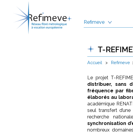
Refimeve
T-REFIM
Accueil
>
Refimeve
Le projet T-REFIME
distribuer, sans
fréquence par fib
élaborés au labora
académique RENATER.
seul transfert d’une
recherche nation
synchronisation 
nombreux domaines s