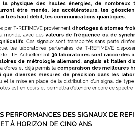
et la physique des hautes énergies, de nombreux 
rront être menés, les accélérateurs, les géoscienc
x très haut débit, les communications quantiques.
ués par T-REFIMEVE proviennent d’
horloges à atomes froi
au monde, avec des
valeurs de fréquence ou de synch
gnificatifs
. Ces signaux sont transportés sans perte d’info
ue, les laboratoires partenaires de T-REFIMEVE disposen
 le LTE. Actuellement
30 laboratoires sont raccordés 
atoires de métrologie allemand, anglais et italien d
 a d’ores et déjà permis la
comparaison des meilleures h
i que diverses mesures de précision dans les labor
u et la mise en place de la distribution d’un signal de typ
lotes est en cours et permettra d’étendre encore ce spectre tr
S PERFORMANCES DES SIGNAUX DE REF
ET À HORIZON DE CINQ ANS