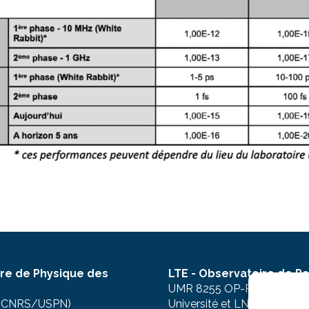
re de Physique des
LTE - Observatoire de Par
UMR 8255 OP-PSL, CNRS, 
(CNRS/USPN)
Université et LNE