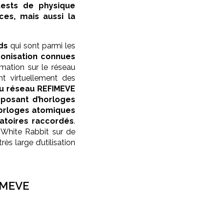
tests de physique
es, mais aussi la
ds
qui sont parmi les
ronisation connues
rmation sur le réseau
t virtuellement des
au réseau REFIMEVE
isposant d’horloges
orloges atomiques
atoires raccordés
.
e White Rabbit sur de
ès large d’utilisation
IMEVE