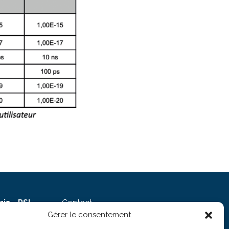
is - PSL
Contact
Sorbonne
Venir à Refimeve
Gérer le consentement
Liste de diffusion