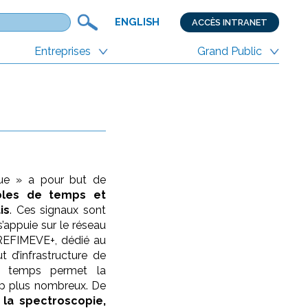
ENGLISH
ACCÈS INTRANET
Entreprises
Grand Public
que » a pour but de
ables de temps et
is
. Ces signaux sont
s’appuie sur le réseau
 REFIMEVE+, dédié au
t d’infrastructure de
e temps permet la
oup plus nombreux. De
:
la spectroscopie,