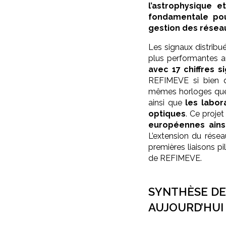
l’astrophysique 
fondamentale pou
gestion des réseau
Les signaux distrib
plus performantes 
avec 17 chiffres si
REFIMEVE si bien q
mêmes horloges que
ainsi que
les labor
optiques
. Ce projet
européennes ains
L’extension du résea
premières liaisons pi
de REFIMEVE.
SYNTHÈSE DE
AUJOURD’HUI 